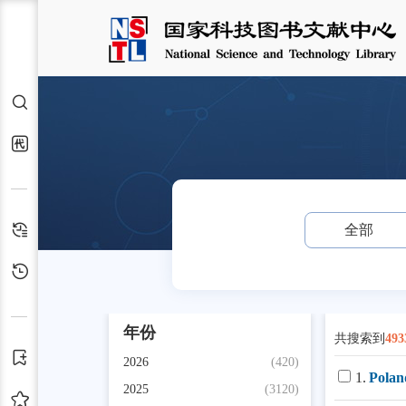
检索
交通运输服务站
代查代借
检索历史
全部
浏览历史
年份
共搜索到
493
订阅
2026
(420)
1.
Polan
2025
(3120)
收藏