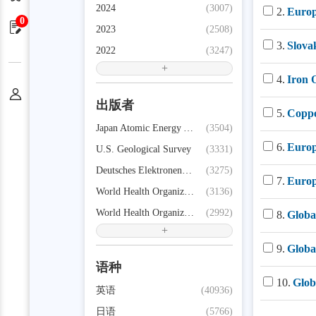
2024
(3007)
2.
Europ
0
申请单
2023
(2508)
3.
Slova
2022
(3247)
+
4.
Iron 
个人中心
出版者
5.
Coppe
Japan Atomic Energy Agency (JAEA)
(3504)
6.
Europ
U.S. Geological Survey
(3331)
Deutsches Elektronen-Synchrotron
(3275)
7.
Europ
World Health Organization
(3136)
World Health Organization,
(2992)
8.
Globa
+
9.
Globa
语种
10.
Glob
英语
(40936)
日语
(5766)