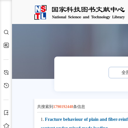
检索
交通运输服务站
代查代借
检索历史
全
浏览历史
共搜索到
1790192448
条信息
订阅
1.
Fracture behaviour of plain and fiber-rein
收藏