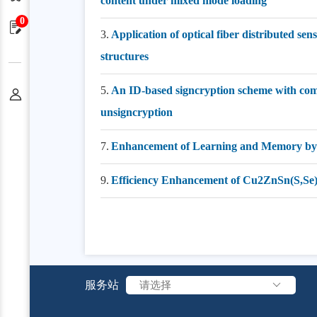
content under mixed mode loading
0
申请单
3.
Application of optical fiber distributed sen
structures
5.
An ID-based signcryption scheme with com
个人中心
unsigncryption
7.
Enhancement of Learning and Memory by
9.
Efficiency Enhancement of Cu2ZnSn(S,Se)(4
服务站
请选择