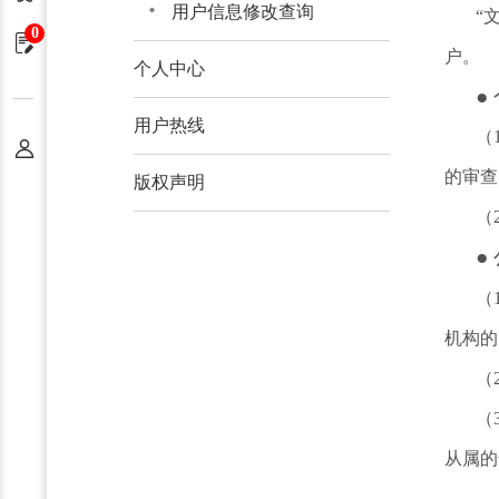
用户信息修改查询
“
0
申请单
户。
个人中心
●
用户热线
（
个人中心
的审查
版权声明
（
●
（
机构的
（
（
从属的