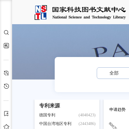
检索
交通运输服务站
代查代借
中国专利
(62835084)
日本专利
(24226445)
检索历史
全部
韩国专利
(12883341)
浏览历史
美国专利
(9044322)
世界知识产权组织专利
(5300513)
专利来源
欧洲专利
(4849500)
申请趋势
订阅
德国专利
(4040423)
中国台湾地区专利
(2443486)
收藏