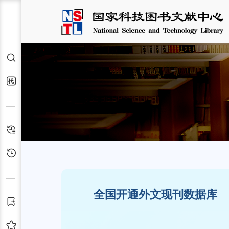
检索
交通运输服务站
代查代借
检索历史
浏览历史
全国开通外文现刊数据库
订阅
收藏