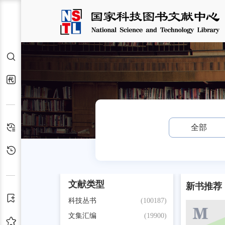
检索
交通运输服务站
代查代借
检索历史
全部
浏览历史
文献类型
新书推荐
订阅
科技丛书
(100187)
文集汇编
(19900)
收藏