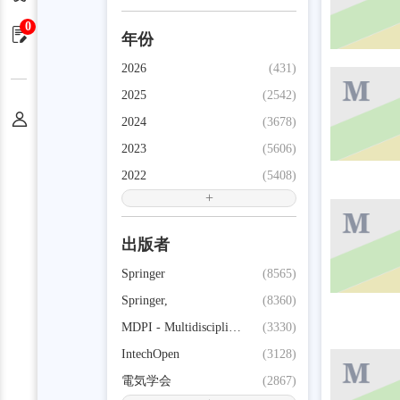
0
申请单
年份
2026
(431)
2025
(2542)
个人中心
2024
(3678)
2023
(5606)
2022
(5408)
+
出版者
Springer
(8565)
Springer,
(8360)
MDPI - Multidisciplinary Digital Publishing Institute
(3330)
IntechOpen
(3128)
電気学会
(2867)