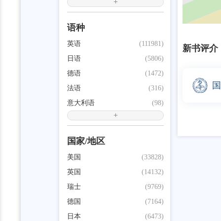
+
语种
英语
(111981)
新书评介
日语
(5806)
德语
(1472)
国
法语
(316)
意大利语
(98)
+
国家/地区
美国
(33828)
英国
(14132)
瑞士
(9769)
德国
(7164)
日本
(6473)