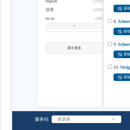
english
(316)
获
汉语
(229)
en-us
(49)
8.
Schoen
+
获
9.
Schoen
展示更多
获
10.
Stri
获
服务站
请选择