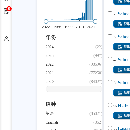
获
0
申请单
2.
Schoe
获
3.
Schoen
年份
个人中心
2024
(22)
获
2023
(997)
4.
Schoen
2022
(98696)
获
2021
(77258)
2020
(84027)
5.
Schoen
+
获
语种
6.
Hiatel
英语
(85021)
获
English
(362)
7.
Lasia