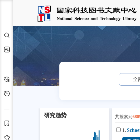
检索
交通运输服务站
代查代借
检索历史
全
浏览历史
共搜索到
680
订阅
1.
Schoen
收藏