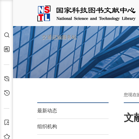
检索
交通运输服务站
代查代借
检索历史
浏览历史
您现在
最新动态
文
订阅
组织机构
收藏